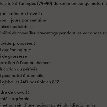
ale situé à Taninges (74440) durant mon congé maternit
ganisation du travail :
iron 4 jours par semaine
rnées modulables
sibilité de travailler davantage pendant les vacances sc
Activités proposées :
vi gynécologique
vi de grossesse
paration à l’accouchement
ducation du périnée
vi post-natal à domicile
vi global et AAD possible en SF2
dre de travail :
ientèle agréable
inet au sein d’une maison santé pluridisciplinaire