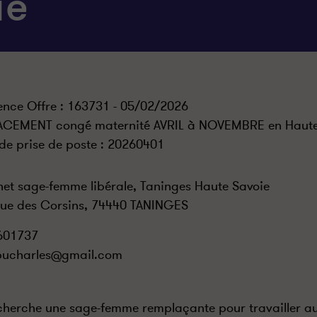
ie
ence Offre : 163731 - 05/02/2026
ACEMENT congé maternité AVRIL à NOVEMBRE en Haute
de prise de poste :
20260401
et sage-femme libérale, Taninges Haute Savoie
ue des Corsins, 74440 TANINGES
601737
.bucharles@gmail.com
cherche une sage-femme remplaçante pour travailler a