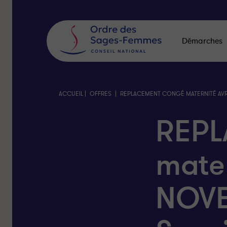
Panneau
de
gestion
des
Démarches
cookies
|
|
ACCUEIL
OFFRES
REPLACEMENT CONGÉ MATERNITÉ AVR
REPL
mater
NOVE