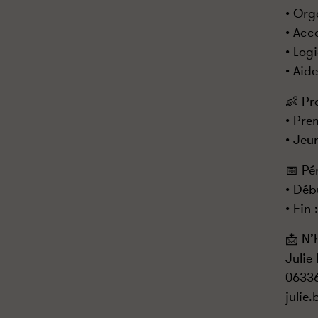
• Org
• Acc
• Logi
• Aid
👶 Pr
• Pre
• Jeu
📅 Pé
• Déb
• Fin
📩 N’
Julie
0633
julie