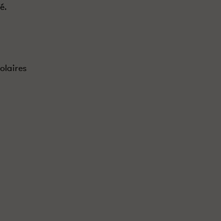
é.
olaires