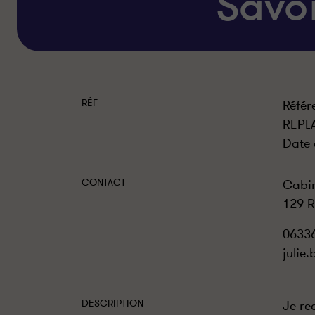
Savo
RÉF
Référ
REPL
Date 
CONTACT
Cabin
129 R
0633
julie
DESCRIPTION
Je re