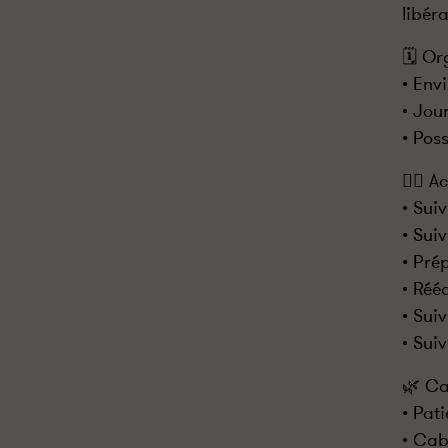
libér
🗓️ Or
• Env
• Jou
• Pos
👩‍⚕️ 
• Sui
• Sui
• Pré
• Réé
• Sui
• Sui
🌿 Ca
• Pat
• Cab