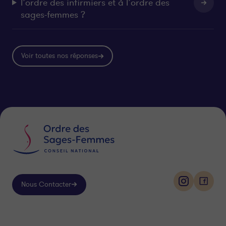
l’ordre des infirmiers et à l’ordre des
sages-femmes ?
Voir toutes nos réponses
Nous Contacter
i
f
n
a
s
c
Suivez-
t
e