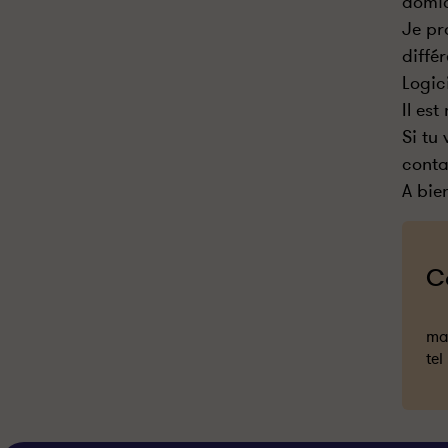
domic
Je pr
différ
Logic
Il es
Si tu
conta
A bie
C
mai
tel