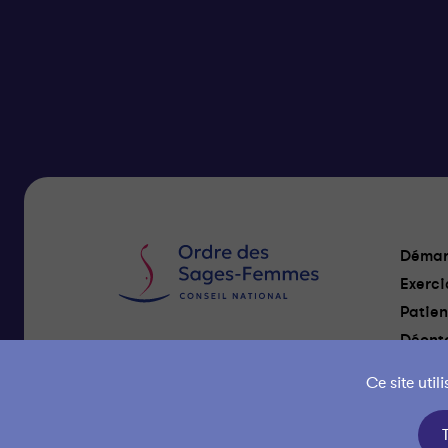
Démar
Exerci
Patien
Déonto
Nous Contacter
Ce site uti
Gestion