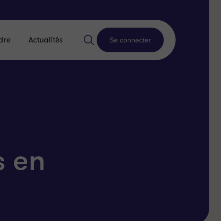
dre
Actualités
Se connecter
s en