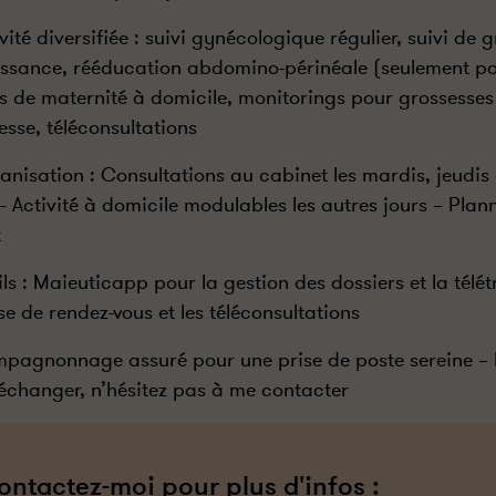
ivité diversifiée : suivi gynécologique régulier, suivi de
issance, rééducation abdomino-périnéale (seulement pou
es de maternité à domicile, monitorings pour grossesses
esse, téléconsultations
anisation : Consultations au cabinet les mardis, jeudis
– Activité à domicile modulables les autres jours – Plan
t
ils : Maieuticapp pour la gestion des dossiers et la tél
ise de rendez-vous et les téléconsultations
pagnonnage assuré pour une prise de poste sereine – 
échanger, n’hésitez pas à me contacter
ontactez-moi pour plus d'infos :