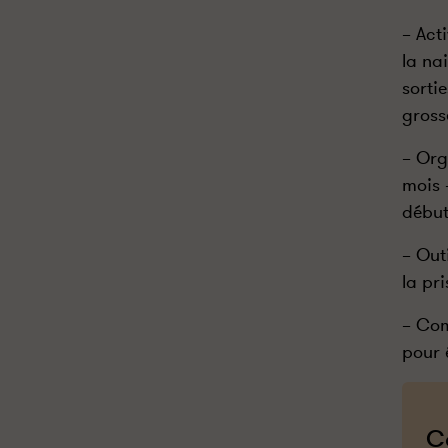
– Act
la na
sorti
gross
– Org
mois 
débu
– Out
la pr
– Com
pour 
C