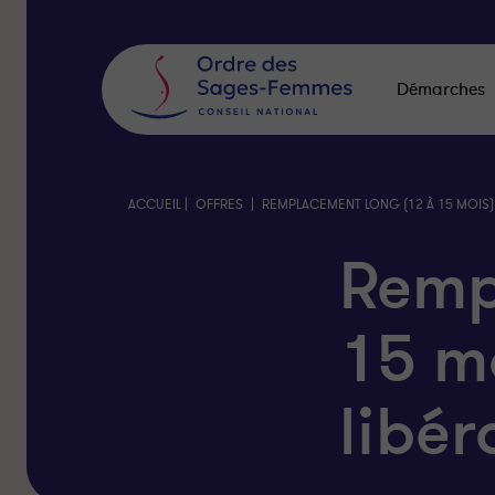
Panneau
de
gestion
des
Démarches
cookies
|
|
ACCUEIL
OFFRES
REMPLACEMENT LONG (12 À 15 MOIS)
Remp
15 m
libér