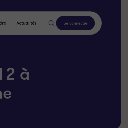
dre
Actualités
Se connecter
12 à
me