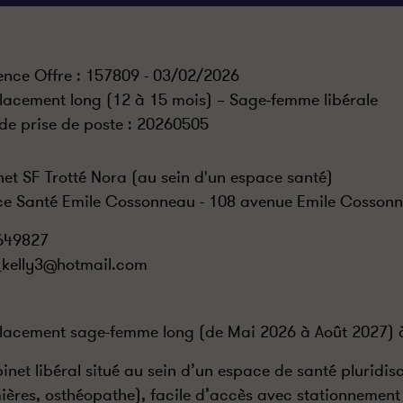
ence Offre : 157809 - 03/02/2026
acement long (12 à 15 mois) – Sage-femme libérale
de prise de poste :
20260505
et SF Trotté Nora (au sein d'un espace santé)
e Santé Emile Cossonneau - 108 avenue Emile Cosson
649827
kelly3@hotmail.com
acement sage-femme long (de Mai 2026 à Août 2027) à
inet libéral situé au sein d’un espace de santé pluridisc
mières, osthéopathe), facile d’accès avec stationnement