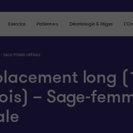
Exercice
Patient·e·s
Déontologie & litiges
L’Or
 – SAGE-FEMME LIBÉRALE
lacement long (
ois) – Sage-fem
ale