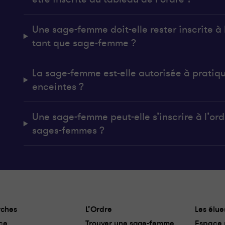
Une sage-femme doit-elle rester inscrite à l
tant que sage-femme ?
La sage-femme est-elle autorisée à pratiq
enceintes ?
Une sage-femme peut-elle s’inscrire à l’ordr
sages-femmes ?
ches
L’Ordre
Les élue
ce
Trouver une sage-femme
Espace 