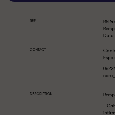
RÉF
Référ
Rempl
Date 
CONTACT
Cabin
Espac
0622
nora_
DESCRIPTION
Rempl
– Cab
infir