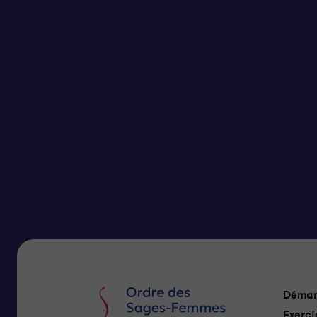
Démar
Exerci