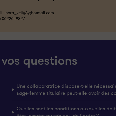
l :
nora_kelly3@hotmail.com
 :
0622649827
 vos questions
Une collaboratrice dispose-t-elle nécessai
sage-femme titulaire peut-elle avoir des co
Quelles sont les conditions auxquelles do
être inscrite au tableau de l’ordre ?