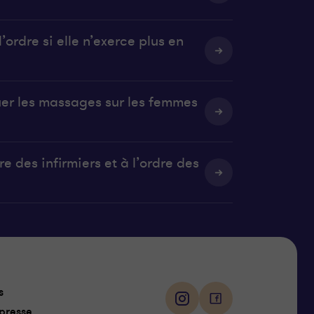
’ordre si elle n’exerce plus en
uer les massages sur les femmes
e des infirmiers et à l’ordre des
Suivez-
s
nous
i
f
presse