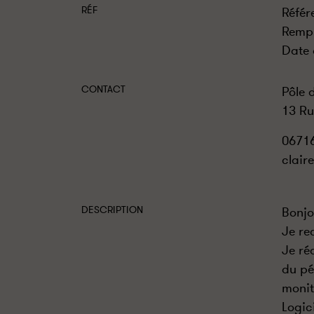
RÉF
Référ
Rempl
Date 
CONTACT
Pôle 
13 Ru
0671
clair
DESCRIPTION
Bonjo
Je re
Je ré
du pé
monit
Logic