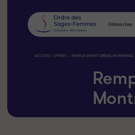
Panneau
de
gestion
des
Démarches
cookies
|
|
ACCUEIL
OFFRES
REMPLACEMENT LIBÉRAL MONTMIRAIL
Remp
Mont