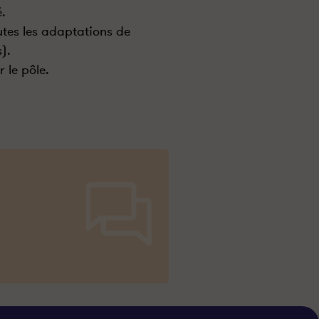
.
utes les adaptations de
).
 le pôle.