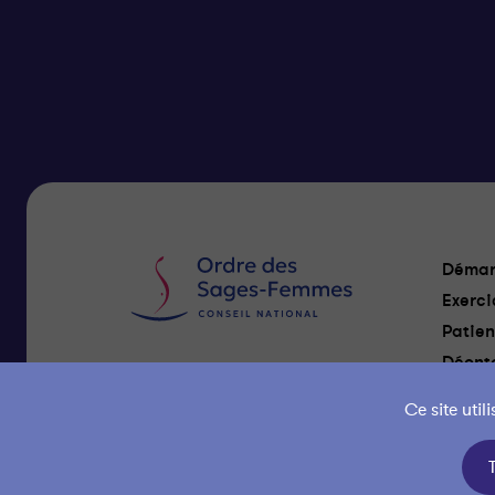
Démar
Exerci
Patien
Déonto
Nous Contacter
Ce site uti
Gestion