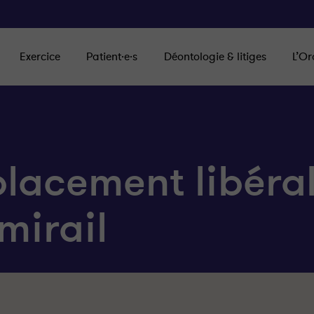
Exercice
Patient·e·s
Déontologie & litiges
L’Or
lacement libéra
mirail