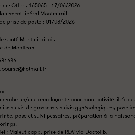
ence Offre : 165065 - 17/06/2026
acement libéral Montmirail
de prise de poste :
01/08/2026
de santé Montmiraillais
e de Montlean
681636
e.bourse@hotmail.fr
ur
cherche un/une remplaçante pour mon activité libérale.
alise suivis de grossesse, suivis gynécologiques, pose 
rinée, pose et suivi pessaires, préparation à la naissanc
orings.
iel : Maieuticapp, prise de RDV via Doctolib.