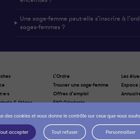
Une sage-femme peut-elle s’inscrire à l’ordr
sages-femmes ?
ches
L’Ordre
Les élue
ce
Trouver une sage-femme
Espace 
t·e·s
Offres d’emploi
Annuair
logie & litiges
FAQ Générale
lise des cookies et vous donne le contrôle sur ceux que vous souha
 des cookies
Liens utiles
Mentions légales
Politique de confidentialité
Mon 
Tout accepter
Tout refuser
Personnaliser