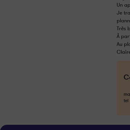
Un ap
Je tr
plann
Très 
À par
Au pla
Clair
C
mai
tel