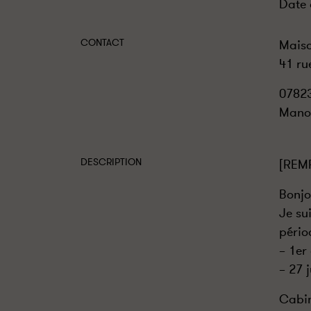
Date 
CONTACT
Maiso
41 ru
0782
Mano
DESCRIPTION
[REM
Bonjo
Je su
pério
– 1er
– 27 
Cabin