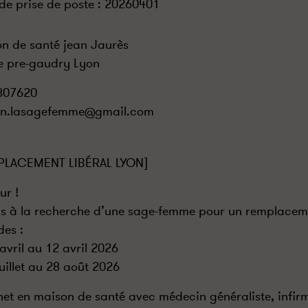
de prise de poste :
20260401
n de santé jean Jaurès
e pre-gaudry Lyon
307620
n.lasagefemme@gmail.com
PLACEMENT LIBÉRAL LYON]
ur !
is à la recherche d’une sage-femme pour un remplaceme
des :
 avril au 12 avril 2026
juillet au 28 août 2026
et en maison de santé avec médecin généraliste, infirm