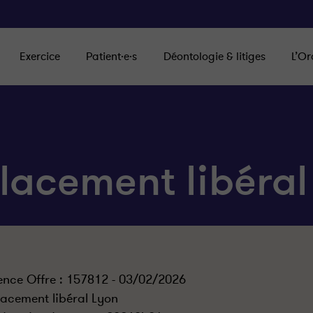
Exercice
Patient·e·s
Déontologie & litiges
L’Or
lacement libéral
ence Offre : 157812 - 03/02/2026
acement libéral Lyon