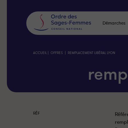
Panneau
de
gestion
des
Démarches
cookies
|
|
ACCUEIL
OFFRES
REMPLACEMENT LIBÉRAL LYON
remp
RÉF
Référ
rempl