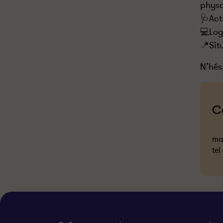
physc
🩺Act
💻Log
📍Sit
N’hés
C
mai
tel