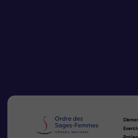
Démar
Exerci
Patien