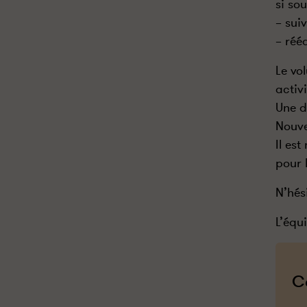
si sou
– sui
– réé
Le vo
activ
Une d
Nouve
Il es
pour 
N’hés
L’équ
C