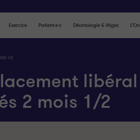
Exercice
Patient·e·s
Déontologie & litiges
L’Or
OIS 1/2
lacement libéral
és 2 mois 1/2