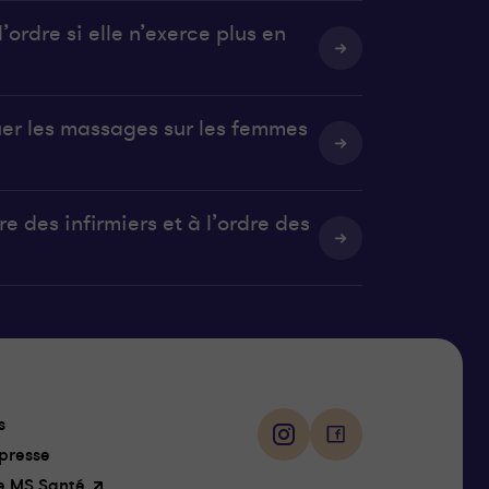
’ordre si elle n’exerce plus en
uer les massages sur les femmes
e des infirmiers et à l’ordre des
Suivez-
s
nous
i
f
presse
n
a
e MS Santé