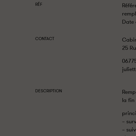
RÉF
Référ
rempl
Date 
CONTACT
Cabin
25 Ru
0677
julie
DESCRIPTION
Rempl
la fi
princ
– sur
– sui