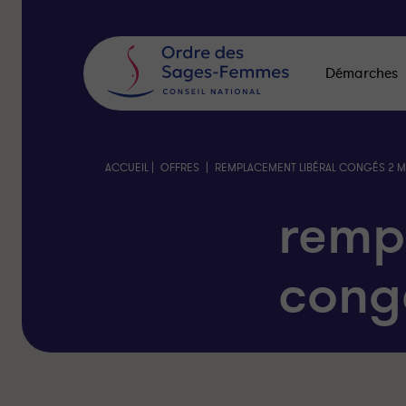
Panneau
de
gestion
des
Démarches
cookies
|
|
ACCUEIL
OFFRES
REMPLACEMENT LIBÉRAL CONGÉS 2 M
remp
cong