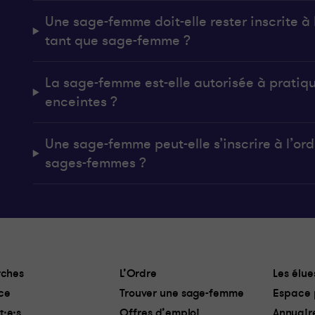
Une sage-femme doit-elle rester inscrite à l
tant que sage-femme ?
La sage-femme est-elle autorisée à pratiq
enceintes ?
Une sage-femme peut-elle s’inscrire à l’ordr
sages-femmes ?
ches
L’Ordre
Les élue
ce
Trouver une sage-femme
Espace 
t·e·s
Offres d’emploi
Annuair