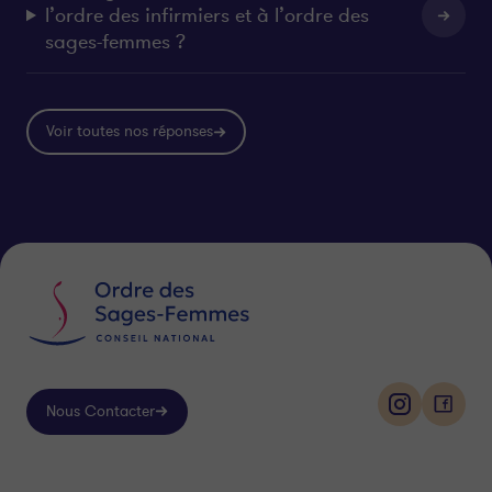
l’ordre des infirmiers et à l’ordre des
sages-femmes ?
Voir toutes nos réponses
Nous Contacter
i
f
n
a
s
c
Suivez-
t
e