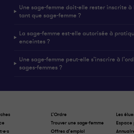
Une sage-femme doit-elle rester inscrite à l
tant que sage-femme ?
La sage-femme est-elle autorisée à pratiq
enceintes ?
Une sage-femme peut-elle s’inscrire à l’ordr
sages-femmes ?
ches
L’Ordre
Les élue
ce
Trouver une sage-femme
Espace 
t·e·s
Offres d’emploi
Annuair