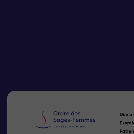
Démar
Exerci
Patien