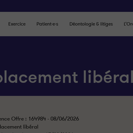
Exercice
Patient·e·s
Déontologie & litiges
L’Or
lacement libéra
ence Offre : 164984 - 08/06/2026
acement libéral