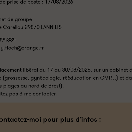
de prise de poste :
17/08/2026
et de groupe
e Carellou 29870 LANNILIS
894334
y.floch@orange.fr
acement libéral du 17 au 30/08/2026, sur un cabinet 
e (grossesse, gynécologie, rééducation en CMP…) et da
es plages au nord de Brest).
itez pas à me contacter.
ontactez-moi pour plus d'infos :