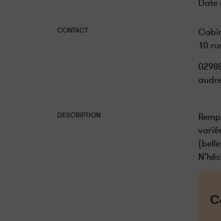
Date 
CONTACT
Cabin
10 ru
0298
audre
DESCRIPTION
Rempl
varié
(bell
N’hés
C