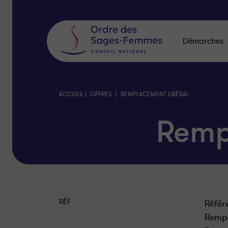
Panneau
de
gestion
des
Démarches
cookies
|
|
ACCUEIL
OFFRES
REMPLACEMENT LIBÉRAL
Remp
RÉF
Référ
Rempl