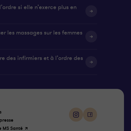
’ordre si elle n’exerce plus en
uer les massages sur les femmes
e des infirmiers et à l’ordre des
Suivez-
s
nous
i
f
presse
n
a
e MS Santé
s
c