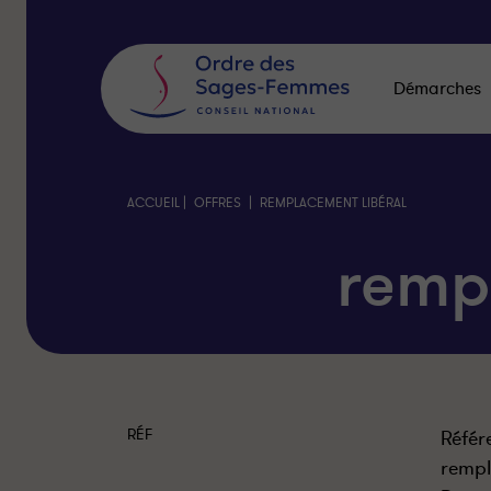
Panneau
de
gestion
des
Démarches
cookies
|
|
ACCUEIL
OFFRES
REMPLACEMENT LIBÉRAL
remp
RÉF
Référ
rempl