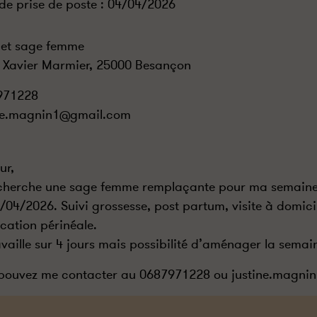
de prise de poste :
04/04/2026
et sage femme
 Xavier Marmier, 25000 Besançon
971228
ine.magnin1@gmail.com
ur,
cherche une sage femme remplaçante pour ma semaine 
/04/2026. Suivi grossesse, post partum, visite à domici
cation périnéale.
availle sur 4 jours mais possibilité d’aménager la semain
pouvez me contacter au 0687971228 ou justine.magn