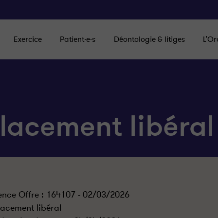
Exercice
Patient·e·s
Déontologie & litiges
L’Or
lacement libéral
ence Offre : 164107 - 02/03/2026
acement libéral