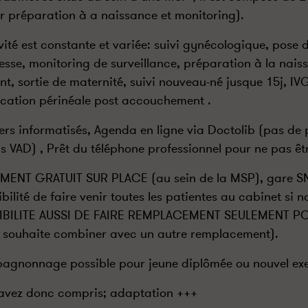
r préparation à a naissance et monitoring).
ivité est constante et variée: suivi gynécologique, pose 
esse, monitoring de surveillance, préparation à la naiss
nt, sortie de maternité, suivi nouveau-né jusque 15j, 
cation périnéale post accouchement .
ers informatisés, Agenda en ligne via Doctolib (pas de
s VAD) , Prêt du téléphone professionnel pour ne pas êt
ENT GRATUIT SUR PLACE (au sein de la MSP), gare S
bilité de faire venir toutes les patientes au cabinet si n
IBILITE AUSSI DE FAIRE REMPLACEMENT SEULEMENT PO
F souhaite combiner avec un autre remplacement).
gnonnage possible pour jeune diplômée ou nouvel exer
avez donc compris; adaptation +++