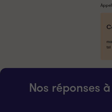
Appel
C
mai
tel
Nos réponses à