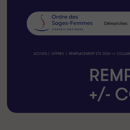
Panneau
de
gestion
des
Démarches
cookies
|
|
ACCUEIL
OFFRES
REMPLACEMENT ETE 2026 +/- COLLA
REMP
+/- 