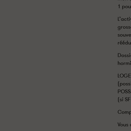
1 pou
L’act
gross
souve
réédu
Dossi
hormi
LOGEM
(possi
POSS
(si S
Compa
Vous 