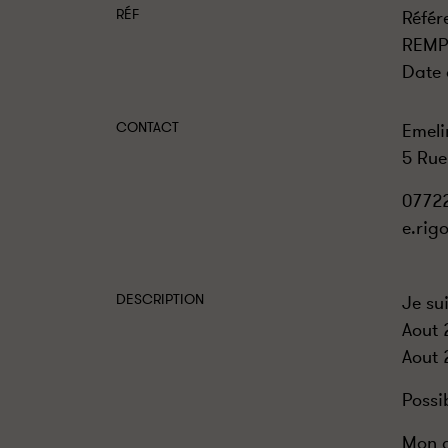
RÉF
Référ
REMP
Date 
CONTACT
Emel
5 Rue
0772
e.rig
DESCRIPTION
Je su
Aout 
Aout 
Possi
Mon c