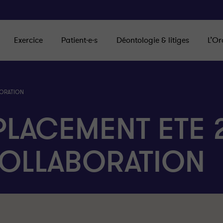
Exercice
Patient·e·s
Déontologie & litiges
L’Or
BORATION
LACEMENT ETE 
COLLABORATION