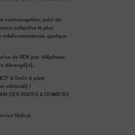
de contraception, suivi de
ance collective le plus
IVG médicamenteuse, quelque
 prise de RDV par téléphone
re dérangé(e),
NCF à 5min à pied
on véhiculé) !
UR DES VISITES A DOMICILE
cice libéral.