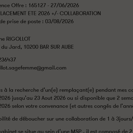
ence Offre : 165127 - 27/06/2026
LACEMENT ETE 2026 +/- COLLABORATION
de prise de poste :
03/08/2026
ine RIGOLLOT
 du Jard, 10200 BAR SUR AUBE
236437
ollot.sagefemme@gmail.com
is à la recherche d’un(e) remplaçant(e) pendant mes co
2026 jusqu’au 23 Aout 2026 ou si disponible que 2 sem
2026 selon votre convenance (et autres congés de l’année
bilité de déboucher sur une collaboration de 1 à 3jours
abinet se situe au sein d’une MSP , il est composé de 2 