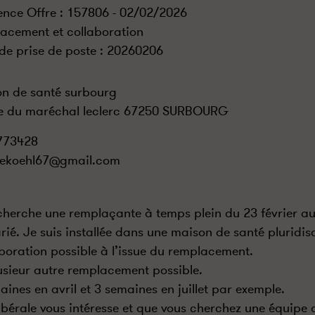
ence Offre : 157806 - 02/02/2026
acement et collaboration
de prise de poste :
20260206
n de santé surbourg
e du maréchal leclerc 67250 SURBOURG
773428
iekoehl67@gmail.com
cherche une remplaçante à temps plein du 23 février au
arié. Je suis installée dans une maison de santé pluridis
boration possible à l’issue du remplacement.
usieur autre remplacement possible.
aines en avril et 3 semaines en juillet par exemple.
 libérale vous intéresse et que vous cherchez une équipe