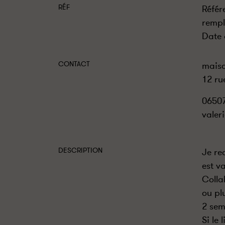
RÉF
Référ
rempl
Date 
CONTACT
maiso
12 ru
0650
valer
DESCRIPTION
Je re
est v
Colla
ou pl
2 sem
Si le