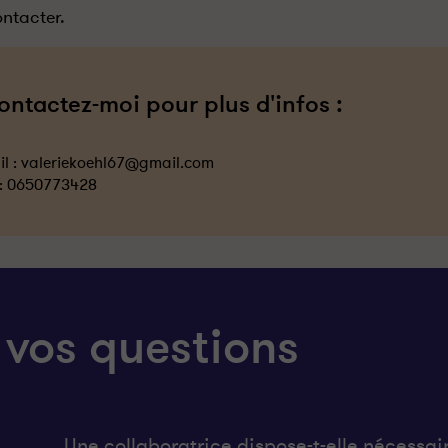
ntacter.
ontactez-moi pour plus d'infos :
l :
valeriekoehl67@gmail.com
 :
0650773428
 vos questions
Une collaboratrice dispose-t-elle nécessai