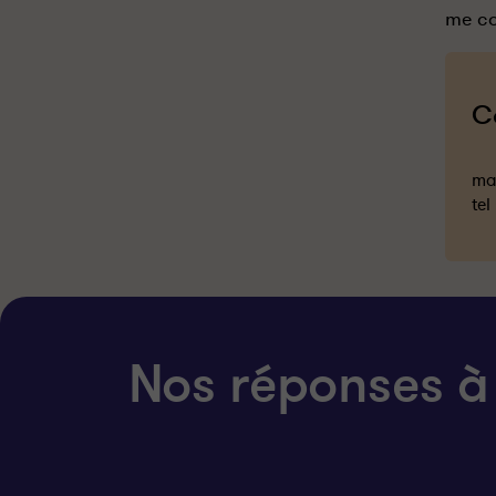
me co
C
mai
tel
Nos réponses à