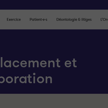
Exercice
Patient·e·s
Déontologie & litiges
L’Or
lacement et
boration