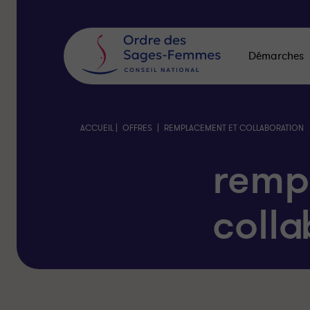
Panneau
de
gestion
des
Démarches
cookies
|
|
ACCUEIL
OFFRES
REMPLACEMENT ET COLLABORATION
remp
colla