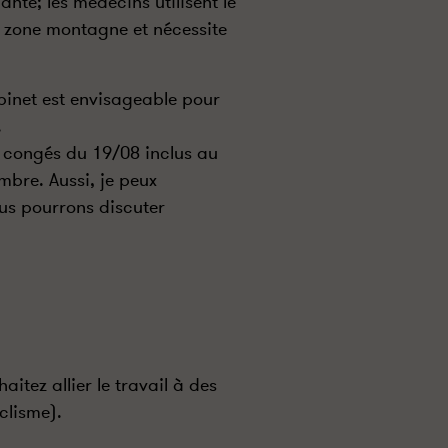
nte; les médecins utilisent le
n zone montagne et nécessite
binet est envisageable pour
.
n congés du 19/08 inclus au
bre. Aussi, je peux
us pourrons discuter
haitez allier le travail à des
clisme).