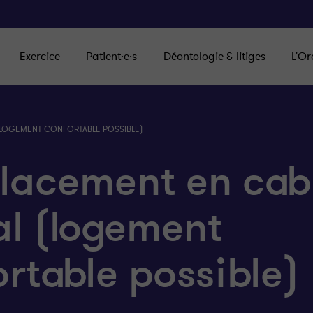
Exercice
Patient·e·s
Déontologie & litiges
L’Or
(LOGEMENT CONFORTABLE POSSIBLE)
lacement en cab
al (logement
rtable possible)