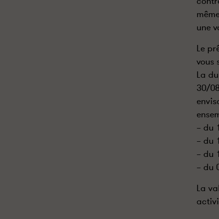
contr
même 
une v
Le pr
vous 
La du
30/08
envis
ensem
– du 
– du 
– du 
– du 
La val
activ