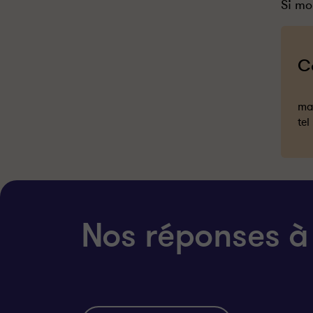
Si mo
C
mai
tel
Nos réponses à