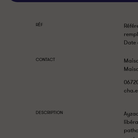
RÉF
Référ
rempl
Date 
CONTACT
Maiso
Maiso
0672
cha.e
DESCRIPTION
Ayzac
libér
patho