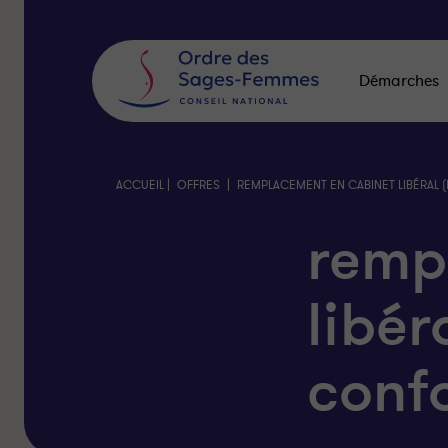
Panneau
de
gestion
des
Démarches
cookies
|
|
ACCUEIL
OFFRES
REMPLACEMENT EN CABINET LIBÉRAL 
remp
libér
confo