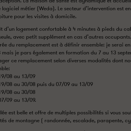
aception. La maison de santé est dynamique et accueilla
logiciel métier (Weda). Le secteur d’intervention est e
oiture pour les visites à domicile.
êt d’un logement confortable à 4 minutes à pieds du ca
seule, avec petit supplément en cas d’autres occupants
rée du remplacement est à définir ensemble: je serai e
 mais je pars également en formation du 7 au 13 septem
ager ce remplacement selon diverses modalités dont no
ble:
19/08 au 13/09
19/08 au 30/08 puis du 07/09 au 13/09
19/08 au 30/08
07/09 au 13/09.
lée est belle et offre de multiples possibilités si vous sou
ités de montagne ( randonnée, escalade, parapente, cy