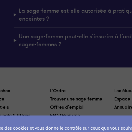
La sage-femme est-elle autorisée à pratiq
enceintes ?
Une sage-femme peut-elle s’inscrire à l’ordr
sages-femmes ?
ches
L’Ordre
Les élue
ce
Trouver une sage-femme
Espace 
t·e·s
Offres d’emploi
Annuair
logie & litiges
FAQ Générale
lise des cookies et vous donne le contrôle sur ceux que vous souha