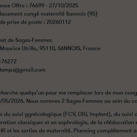
ence Offre : 76699 - 27/10/2025
acement congé maternité Sannois (95)
de prise de poste :
20260112
net de Sages-Femmes
 Maurice Utrillo, 95110, SANNOIS, France
176272
ntemps@gmail.com
cherche quelqu’un pour me remplacer lors de mon con
/05/2026. Nous sommes 2 Sages-Femmes au sein du ca
is du suivi gynécologique (FCV, DIU, implant), du suivi 
ration classiques et en sophrologie, de la rééducation e
HR et les sorties de maternité. Planning complètement a