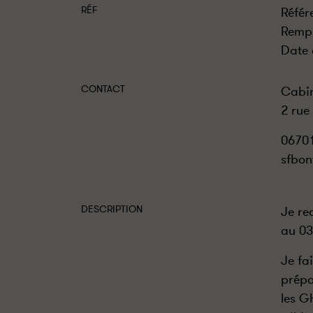
RÉF
Référ
Rempl
Date 
CONTACT
Cabi
2 rue
0670
sfbo
DESCRIPTION
Je re
au 03
Je fa
prépa
les G