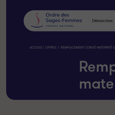
Panneau
de
gestion
des
Démarches
cookies
|
|
ACCUEIL
OFFRES
REMPLACEMENT CONGÉ MATERNITÉ SA
Remp
mate