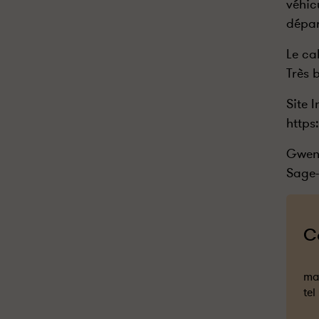
véhic
dépar
Le ca
Très 
Site 
https
Gwen
Sage-
C
mai
tel