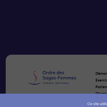
Démar
Exerci
Patien
Déonto
Nous Contacter
Ce site uti