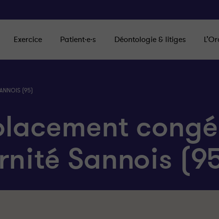
Exercice
Patient·e·s
Déontologie & litiges
L’Or
NNOIS (95)
lacement congé
rnité Sannois (9