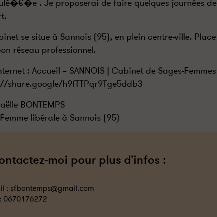
ulé�€�e . Je proposerai de faire quelques journées
t.
binet se situe à Sannois (95), en plein centre-ville. Plac
bon réseau professionnel.
Internet : Accueil – SANNOIS | Cabinet de Sages-Femm
://share.google/h9fTTPqr9Tge5ddb3
aëlle BONTEMPS
Femme libérale à Sannois (95)
ontactez-moi pour plus d'infos :
l :
sfbontemps@gmail.com
 :
0670176272