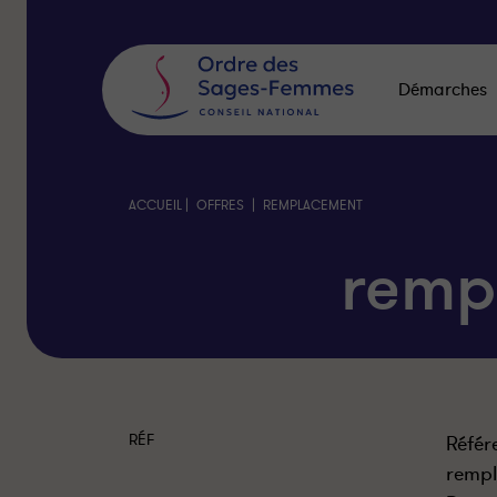
Panneau
de
gestion
des
Démarches
cookies
|
|
ACCUEIL
OFFRES
REMPLACEMENT
remp
RÉF
Référ
remp