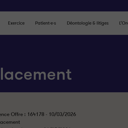
Exercice
Patient·e·s
Déontologie & litiges
L’Or
lacement
ence Offre : 164178 - 10/03/2026
lacement