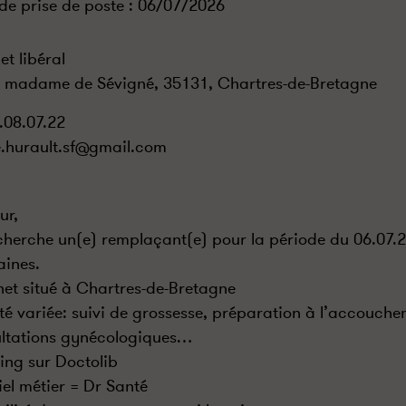
de prise de poste :
06/07/2026
et libéral
e madame de Sévigné, 35131, Chartres-de-Bretagne
.08.07.22
e.hurault.sf@gmail.com
ur,
cherche un(e) remplaçant(e) pour la période du 06.07.
ines.
et situé à Chartres-de-Bretagne
ité variée: suivi de grossesse, préparation à l’accouch
ltations gynécologiques…
ing sur Doctolib
iel métier = Dr Santé