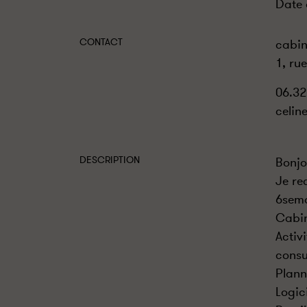
Date 
CONTACT
cabin
1, ru
06.32
celin
DESCRIPTION
Bonjo
Je re
6sema
Cabin
Activ
consu
Plann
Logic