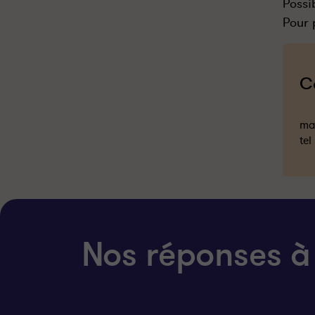
Possi
Pour 
C
mai
tel
Nos réponses à