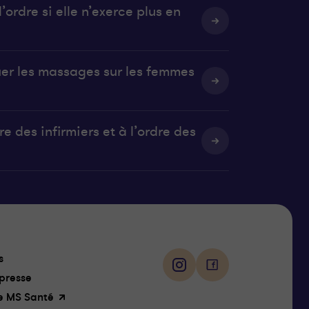
’ordre si elle n’exerce plus en
uer les massages sur les femmes
e des infirmiers et à l’ordre des
Suivez-
s
nous
i
f
presse
n
a
e MS Santé
s
c