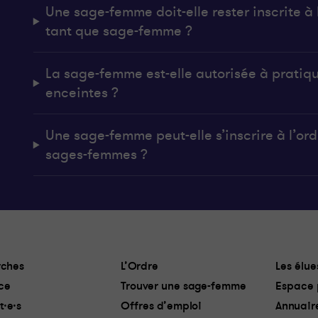
Une sage-femme doit-elle rester inscrite à l
tant que sage-femme ?
La sage-femme est-elle autorisée à pratiq
enceintes ?
Une sage-femme peut-elle s’inscrire à l’ordr
sages-femmes ?
ches
L’Ordre
Les élue
ce
Trouver une sage-femme
Espace 
t·e·s
Offres d’emploi
Annuair