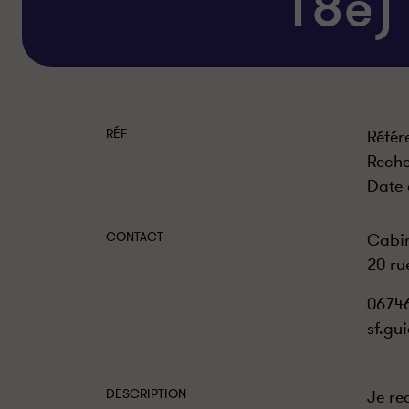
18e)
RÉF
Référ
Reche
Date 
CONTACT
Cabin
20 ru
0674
sf.gu
DESCRIPTION
Je re