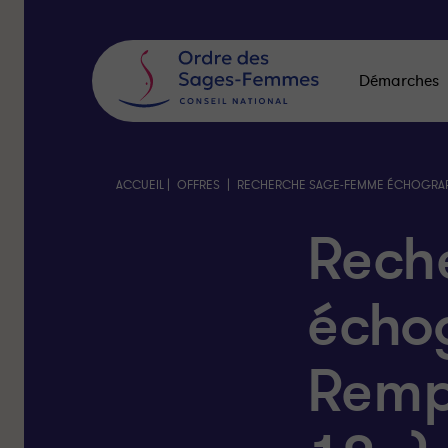
Panneau
de
gestion
des
Démarches
cookies
|
|
ACCUEIL
OFFRES
RECHERCHE SAGE-FEMME ÉCHOGRAPHI
Rech
échog
Remp