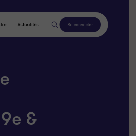
dre
Actualités
Se connecter
me
 9e &