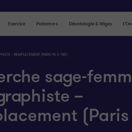
Exercice
Patient·e·s
Déontologie & litiges
L’Or
STE – REMPLACEMENT (PARIS 9E & 18E)
erche sage-fem
raphiste –
lacement (Paris