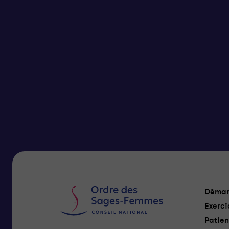
Démar
Exerci
Patien