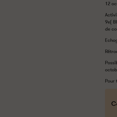
12 oc
Activ
9e( B
de co
Echog
Rétro
Possi
octob
Pour 
C