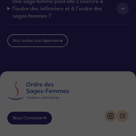
Une sage-femme peut-elle s’inscrire à
l’ordre des infirmiers et à l’ordre des
sages-femmes ?
Voir toutes nos réponses
Nous Contacter
i
f
n
a
s
c