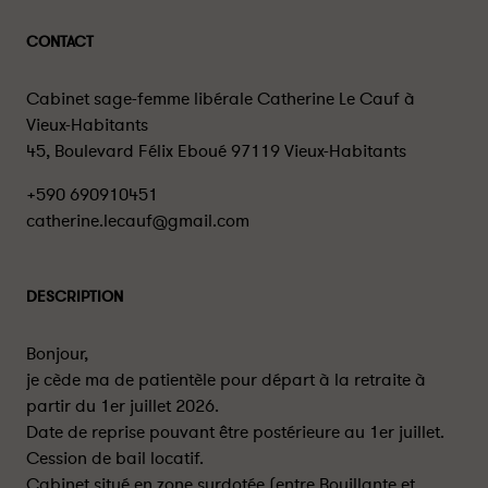
CONTACT
Cabinet sage-femme libérale Catherine Le Cauf à
Vieux-Habitants
45, Boulevard Félix Eboué 97119 Vieux-Habitants
+590 690910451
catherine.lecauf@gmail.com
DESCRIPTION
Bonjour,
je cède ma de patientèle pour départ à la retraite à
partir du 1er juillet 2026.
Date de reprise pouvant être postérieure au 1er juillet.
Cession de bail locatif.
Cabinet situé en zone surdotée (entre Bouillante et