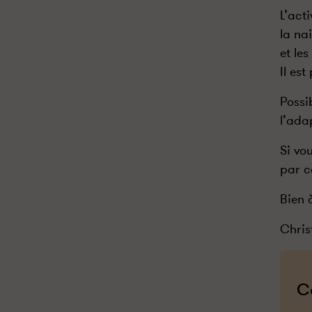
L’act
la na
et le
Il es
Possi
l’ada
Si vo
par c
Bien 
Chris
C