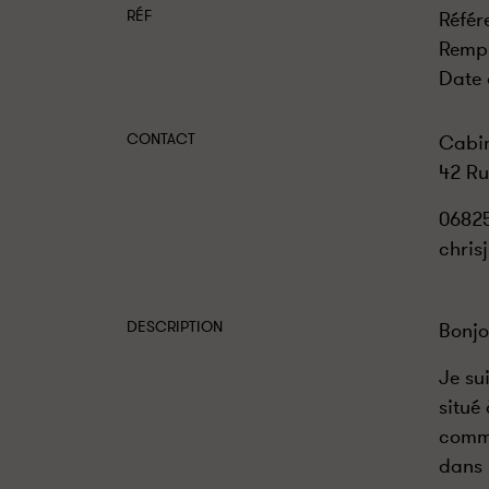
RÉF
Référ
Remp
Date 
CONTACT
Cabin
42 Ru
0682
chris
DESCRIPTION
Bonjo
Je su
situé
comme
dans 