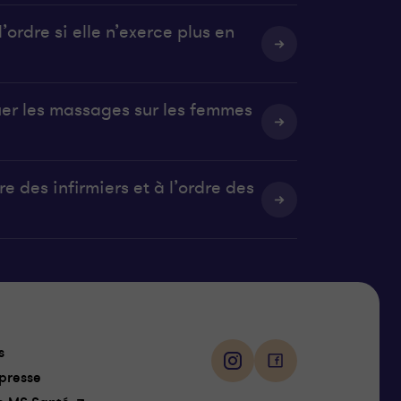
’ordre si elle n’exerce plus en
uer les massages sur les femmes
e des infirmiers et à l’ordre des
Suivez-
s
nous
i
f
presse
n
a