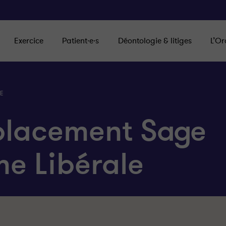
Exercice
Patient·e·s
Déontologie & litiges
L’Or
LE
lacement Sage
e Libérale