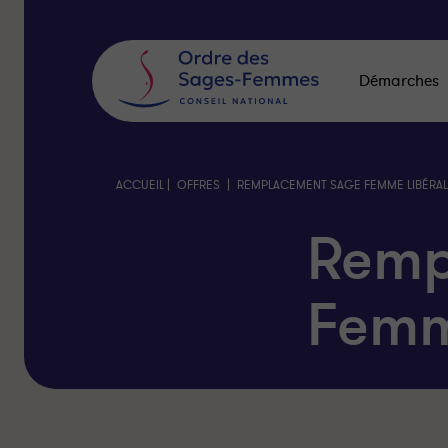
Panneau
de
gestion
des
Démarches
cookies
|
|
ACCUEIL
OFFRES
REMPLACEMENT SAGE FEMME LIBÉRA
Remp
Femm