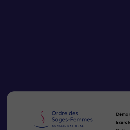
Démar
Exerci