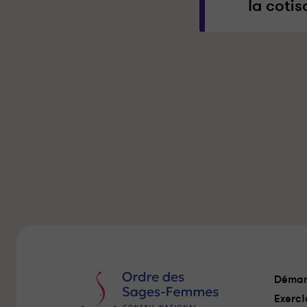
la cotis
Démar
Exerci