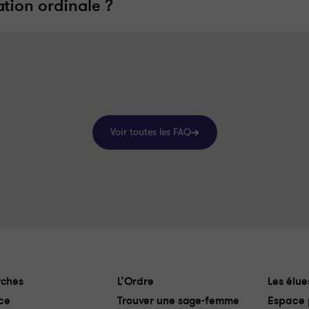
ation ordinale ?
Voir toutes les FAQ
ches
L’Ordre
Les élue
ce
Trouver une sage-femme
Espace 