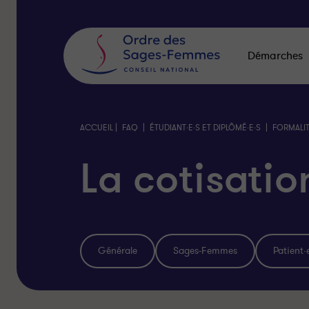
Panneau
de
gestion
des
Démarches
cookies
|
|
|
ACCUEIL
FAQ
ÉTUDIANT·E·S ET DIPLÔMÉ·E·S
FORMALIT
La cotisatio
Générale
Sages-Femmes
Patient·