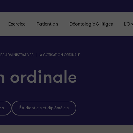
Exercice
Patient·e·s
Déontologie & litiges
L’Or
|
ÉS ADMINISTRATIVES
LA COTISATION ORDINALE
n ordinale
e·s
Étudiant·e·s et diplômé·e·s