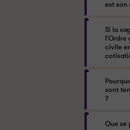
est son 
Si la sa
l’Ordre 
civile e
cotisati
Pourquo
sont te
?
Que se 