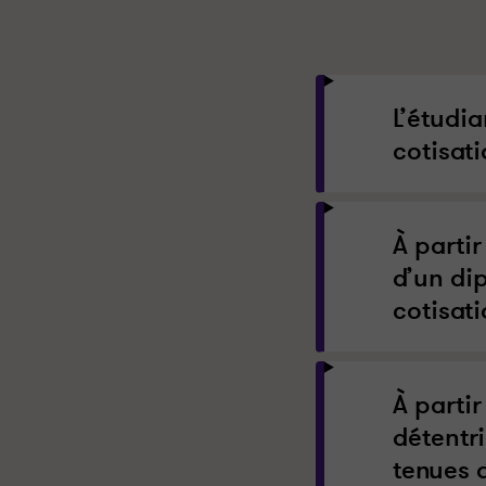
L’étudia
cotisati
À parti
d’un dip
cotisati
À parti
détentr
tenues d