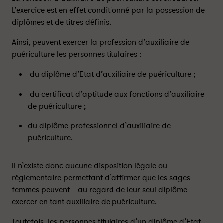
s
s
L’exercice est en effet conditionné par la possession de
a
a
diplômes et de titres définis.
g
g
e
e
Ainsi, peuvent exercer la profession d’auxiliaire de
-
-
puériculture les personnes titulaires :
f
f
e
e
du diplôme d’Etat d’auxiliaire de puériculture ;
m
m
du certificat d’aptitude aux fonctions d’auxiliaire
m
m
de puériculture ;
e
e
p
p
du diplôme professionnel d’auxiliaire de
e
e
puériculture.
u
u
t
t
-
-
Il n’existe donc aucune disposition légale ou
e
e
réglementaire permettant d’affirmer que les sages-
l
l
femmes peuvent – au regard de leur seul diplôme –
l
l
exercer en tant auxiliaire de puériculture.
e
e
e
e
Toutefois, les personnes titulaires d’un diplôme d’Etat