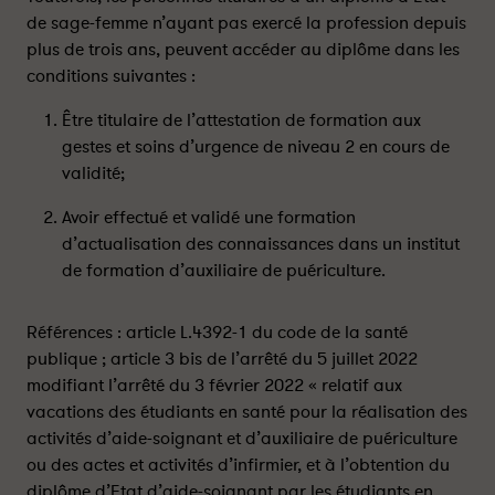
x
x
de sage-femme n’ayant pas exercé la profession depuis
e
e
plus de trois ans, peuvent accéder au diplôme dans les
r
r
conditions suivantes :
c
c
e
e
Être titulaire de l’attestation de formation aux
r
r
gestes et soins d’urgence de niveau 2 en cours de
e
e
validité;
n
n
t
t
Avoir effectué et validé une formation
a
a
d’actualisation des connaissances dans un institut
n
n
de formation d’auxiliaire de puériculture.
t
t
q
q
u
u
Références : article L.4392-1 du code de la santé
’
’
publique ; article 3 bis de l’arrêté du 5 juillet 2022
a
a
modifiant l’arrêté du 3 février 2022 « relatif aux
u
u
vacations des étudiants en santé pour la réalisation des
x
x
activités d’aide-soignant et d’auxiliaire de puériculture
i
i
ou des actes et activités d’infirmier, et à l’obtention du
l
l
diplôme d’Etat d’aide-soignant par les étudiants en