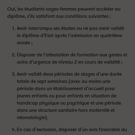
n
n
é
é
Oui, les étudiants sages-femmes peuvent accéder au
t
t
diplôme, s’ils satisfont aux conditions suivantes :
u
u
d
d
Avoir interrompu ses études ou ne pas avoir validé
i
i
le diplôme d’Etat après l’admission en quatrième
a
a
année ;
n
n
t
t
Disposer de l’attestation de formation aux gestes et
s
s
soins d’urgence de niveau 2 en cours de validité ;
a
a
Avoir validé deux périodes de stages d’une durée
g
g
e
e
totale de sept semaines (avec au moins une
-
-
période dans un établissement d’accueil pour
f
f
jeunes enfants ou pour enfants en situation de
e
e
handicap physique ou psychique et une période
m
m
dans une structure sanitaire hors maternité et
m
m
néonatologie).
e
e
p
p
En cas d’exclusion, disposer d’un avis favorable du
e
e