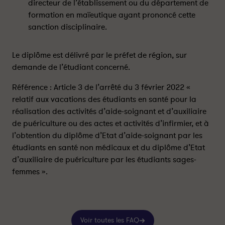
directeur de l’établissement ou du département de
u
u
formation en maïeutique ayant prononcé cette
t
t
sanction disciplinaire.
-
-
i
i
l
l
Le diplôme est délivré par le préfet de région, sur
a
a
demande de l’étudiant concerné.
v
v
o
o
Référence : Article 3 de l’arrêté du 3 février 2022 «
i
i
relatif aux vacations des étudiants en santé pour la
r
r
réalisation des activités d’aide-soignant et d’auxiliaire
a
a
de puériculture ou des actes et activités d’infirmier, et à
c
c
l’obtention du diplôme d’Etat d’aide-soignant par les
c
c
étudiants en santé non médicaux et du diplôme d’Etat
è
è
d’auxiliaire de puériculture par les étudiants sages-
s
s
femmes ».
a
a
u
u
d
d
i
i
p
p
Voir toutes les FAQ