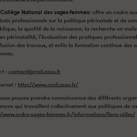
 Collège National des sages-femmes
: offre un cadre au
bats professionnels sur la politique périnatale et de san
blique, la qualité de la naissance, la recherche en maï
 en périnatalité, l’évaluation des pratiques professionnell
ffusion des travaux, et enfin la formation continue des 
mmes.
ct :
contact@cnsf.asso.fr
ternet :
http://www.cnsf.asso.fr/
 vous pouvez prendre connaissance des différents orga
tances qui travaillent collectivement aux politiques de sa
//www.ordre-sages-femmes.fr/informations/liens-utiles/