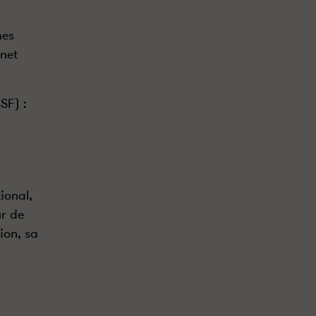
mes
rnet
SF) :
ional,
ur de
ion, sa