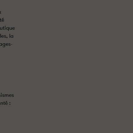
x
té
eutique
es, la
sages-
nismes
nté :