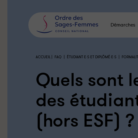
Panneau
de
gestion
des
Démarches
cookies
|
|
|
ACCUEIL
FAQ
ÉTUDIANT·E·S ET DIPLÔMÉ·E·S
FORMALIT
Quels sont l
des étudian
(hors ESF) ?