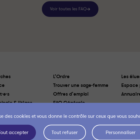
Voir toutes les FAQ
ches
L’Ordre
Les élue
ce
Trouver une sage-femme
Espace 
t·e·s
Offres d’emploi
Annuair
logie & litiges
FAQ Générale
lise des cookies et vous donne le contrôle sur ceux que vous souha
 des cookies
Liens utiles
Mentions légales
Politique de confidentialité
Mon 
Tout accepter
Tout refuser
Personnaliser