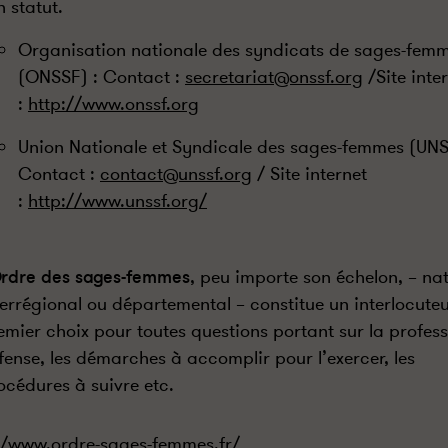
n statut.
Organisation nationale des syndicats de sages-fem
(ONSSF) : Contact :
secretariat@onssf.org
/Site inte
:
http://www.onssf.org
Union Nationale et Syndicale des sages-femmes (UNS
Contact :
contact@unssf.org
/ Site internet
:
http://www.unssf.org/
Ordre des sages-femmes
, peu importe son échelon, – nat
terrégional ou départemental – constitue un interlocute
emier choix pour toutes questions portant sur la profess
fense, les démarches à accomplir pour l’exercer, les
océdures à suivre etc.
//www.ordre-sages-femmes.fr/