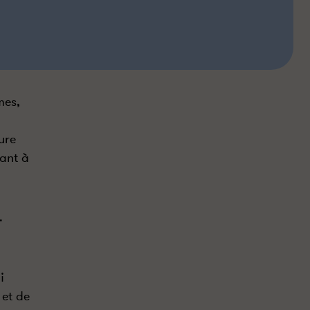
mes,
ure
sant à
.
i
 et de