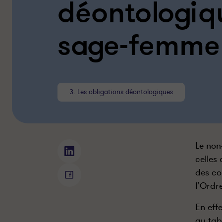
déontologiqu
sage-femme
3. Les obligations déontologiques
Le non
Q
celles 
u
des co
e
Q
l’Ordr
l
u
l
e
En eff
e
l
au tab
s