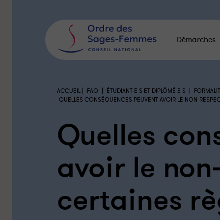
Panneau
de
gestion
des
Démarches
cookies
|
|
|
ACCUEIL
FAQ
ÉTUDIANT·E·S ET DIPLÔMÉ·E·S
FORMALIT
QUELLES CONSÉQUENCES PEUVENT AVOIR LE NON-RESPEC
Quelles con
avoir le non
certaines rè