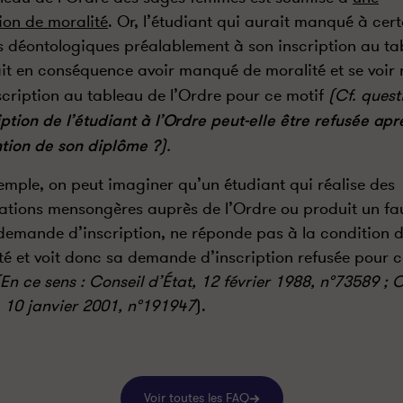
ion de moralité
. Or, l’étudiant qui aurait manqué à cert
s déontologiques préalablement à son inscription au ta
it en conséquence avoir manqué de moralité et se voir 
scription au tableau de l’Ordre pour ce motif
(Cf. ques
ription de l’étudiant à l’Ordre peut-elle être refusée apr
ntion de son diplôme ?
).
emple, on peut imaginer qu’un étudiant qui réalise des
ations mensongères auprès de l’Ordre ou produit un fau
demande d’inscription, ne réponde pas à la condition 
té et voit donc sa demande d’inscription refusée pour c
(En ce sens : Conseil d’État, 12 février 1988, n°73589 ; 
, 10 janvier 2001, n°191947
).
Voir toutes les FAQ