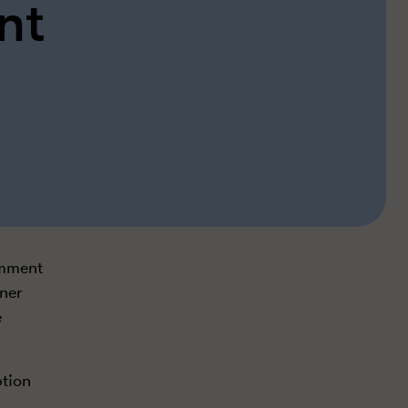
nt
amment
îner
e
tion