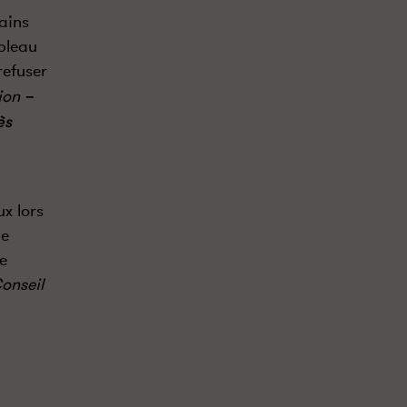
ains
bleau
refuser
tion
–
ès
x lors
de
e
Conseil