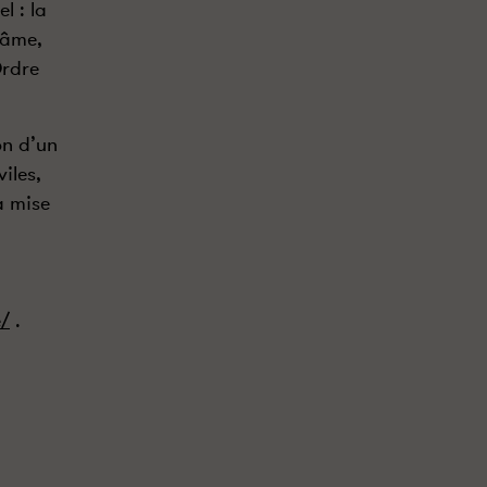
l : la
lâme,
Ordre
on d’un
iles,
a mise
e/
.