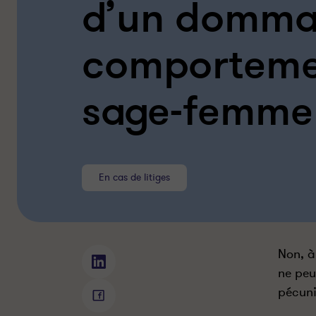
d’un domma
comportemen
sage-femme
En cas de litiges
Non, à
P
ne peu
u
pécuni
i
P
s