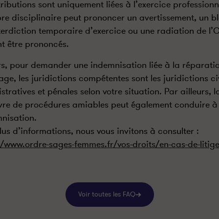
tributions sont uniquement liées à l’exercice professionne
e disciplinaire peut prononcer un avertissement, un b
terdiction temporaire d’exercice ou une radiation de l’
t être prononcés.
rs, pour demander une indemnisation liée à la réparati
e, les juridictions compétentes sont les juridictions civ
stratives et pénales selon votre situation. Par ailleurs, l
re de procédures amiables peut également conduire à
mnisation.
lus d’informations, nous vous invitons à consulter :
//www.ordre-sages-femmes.fr/vos-droits/en-cas-de-litig
Voir toutes les FAQ