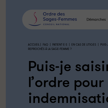
Panneau
de
gestion
des
Démarches
cookies
|
|
|
|
ACCUEIL
FAQ
PATIENT·E·S
EN CAS DE LITIGES
PUIS
REPROCHÉS À LA SAGE-FEMME ?
Puis-je saisi
l’ordre pour
indemnisatio