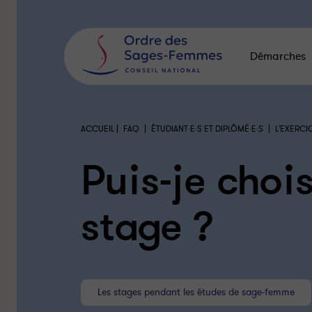
Panneau
de
gestion
des
Démarches
cookies
|
|
|
ACCUEIL
FAQ
ÉTUDIANT·E·S ET DIPLÔMÉ·E·S
L'EXERCI
Puis-je choi
stage ?
Les stages pendant les études de sage-femme