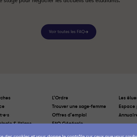
de stage pour négocier les accueils des étudiants.
Voir toutes les FAQ
ches
L’Ordre
Les élue
ce
Trouver une sage-femme
Espace 
t·e·s
Offres d’emploi
Annuair
logie & litiges
FAQ Générale
lise des cookies et vous donne le contrôle sur ceux que vous souha