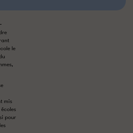
-
dre
rant
cole le
 du
emmes,
se
nt mis
 écoles
si pour
les