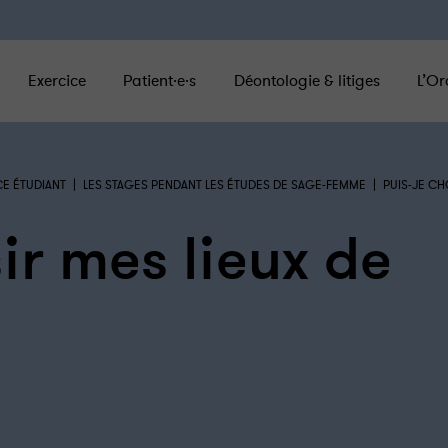
Exercice
Patient·e·s
Déontologie & litiges
L’Or
|
|
CE ÉTUDIANT
LES STAGES PENDANT LES ÉTUDES DE SAGE-FEMME
PUIS-JE CH
sir mes lieux de