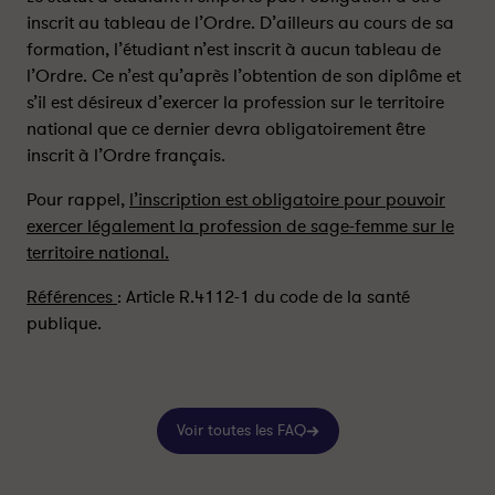
t
t
inscrit au tableau de l’Ordre. D’ailleurs au cours de sa
u
u
formation, l’étudiant n’est inscrit à aucun tableau de
d
d
l’Ordre. Ce n’est qu’après l’obtention de son diplôme et
i
i
s’il est désireux d’exercer la profession sur le territoire
a
a
national que ce dernier devra obligatoirement être
n
n
inscrit à l’Ordre français.
t
t
s
s
Pour rappel,
l’inscription est obligatoire pour pouvoir
a
a
exercer légalement la profession de sage-femme sur le
g
g
territoire national.
e
e
-
-
Références
: Article R.4112-1 du code de la santé
f
f
publique.
e
e
m
m
m
m
e
e
a
a
Voir toutes les FAQ
-
-
t
t