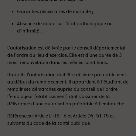
e
e
Garanties nécessaires de moralité ;
s
s
s
s
Absence de doute sur l’état pathologique ou
o
o
d’infirmité ;
n
n
t
t
-
-
L’autorisation est délivrée par le conseil départemental
i
i
de l’ordre du lieu d’exercice. Elle est d’une durée de 3
l
l
mois, renouvelable dans les mêmes conditions.
s
s
a
a
Rappel : l’autorisation doit être délivrée préalablement
u
u
au début du remplacement. Il appartient à l’étudiant de
t
t
remplir ses démarches auprès du conseil de l’ordre.
o
o
L’employeur (établissement) doit s’assurer de la
r
r
délivrance d’une autorisation préalable à l’embauche.
i
i
s
s
Références : Article L4151-6 et Article D4151-15 et
é
é
suivants du code de la santé publique
s
s
à
à