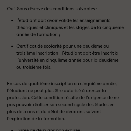
e
e
s
s
Oui. Sous réserve des conditions suivantes :
é
é
L’étudiant doit avoir validé les enseignements
t
t
u
u
théoriques et cliniques et les stages de la cinquième
d
d
année de formation ;
i
i
Certificat de scolarité pour une deuxième ou
a
a
n
n
troisième inscription : l’étudiant doit être inscrit à
t
t
l’université en cinquième année pour la deuxième
s
s
ou troisième fois.
s
s
a
a
En cas de quatrième inscription en cinquième année,
g
g
l’étudiant ne peut plus être autorisé à exercer la
e
e
profession. Cette condition résulte de l’exigence de ne
s
s
-
-
pas pouvoir réaliser son second cycle des études en
f
f
plus de 5 ans et du délai de deux ans suivant
e
e
l’expiration de la formation.
m
m
m
m
Durée de deux ans non expirée ;