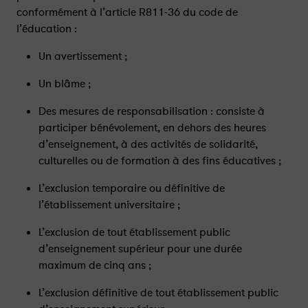
o
o
conformément à l’article R811-36 du code de
u
u
l’éducation :
m
m
i
i
Un avertissement ;
s
s
à
à
Un blâme ;
a
a
u
u
Des mesures de responsabilisation : consiste à
c
c
participer bénévolement, en dehors des heures
u
u
d’enseignement, à des activités de solidarité,
n
n
culturelles ou de formation à des fins éducatives ;
e
e
r
r
L’exclusion temporaire ou définitive de
è
è
l’établissement universitaire ;
g
g
l
l
L’exclusion de tout établissement public
e
e
d’enseignement supérieur pour une durée
?
?
maximum de cinq ans ;
-
-
P
P
L’exclusion définitive de tout établissement public
a
a