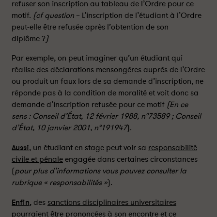
refuser son inscription au tableau de l’Ordre pour ce
t
t
u
u
motif.
(cf question
– L’inscription de l’étudiant à l’Ordre
d
d
peut-elle être refusée après l’obtention de son
i
i
diplôme ?
)
a
a
n
n
Par exemple, on peut imaginer qu’un étudiant qui
t
t
réalise des déclarations mensongères auprès de l’Ordre
e
e
ou produit un faux lors de sa demande d’inscription, ne
n
n
réponde pas à la condition de moralité et voit donc sa
s
s
demande d’inscription refusée pour ce motif
(En ce
t
t
sens : Conseil d’État, 12 février 1988, n°73589 ; Conseil
a
a
d’État, 10 janvier 2001, n°191947
).
g
g
e
e
Aussi
, un étudiant en stage peut voir sa
responsabilité
n
n
civile et pénale
engagée dans certaines circonstances
’
’
(
pour plus d’informations vous pouvez consulter la
e
e
rubrique « responsabilités »
).
s
s
t
t
Enfin
, des
sanctions disciplinaires universitaires
s
s
pourraient être prononcées à son encontre et ce