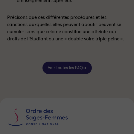
d’enseignement supérieur.
r
r
t
t
Précisons que ces différentes procédures et les
a
a
g
g
sanctions auxquelles elles peuvent aboutir peuvent se
e
e
cumuler sans que cela ne constitue une atteinte aux
r
r
droits de l’étudiant ou une « double voire triple peine ».
s
s
u
u
r
r
l
f
Voir toutes les FAQ
i
a
n
c
k
e
e
b
d
o
i
o
n
k