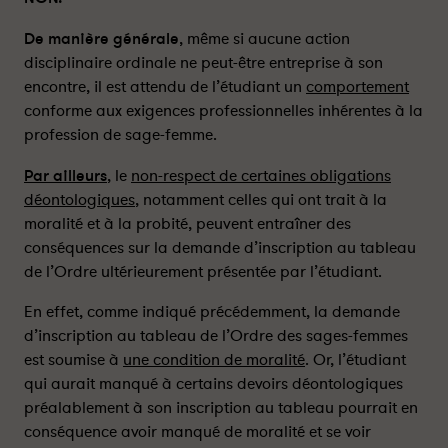
t
t
-
-
De manière générale
, même si aucune action
i
i
disciplinaire ordinale ne peut-être entreprise à son
l
l
encontre, il est attendu de l’étudiant un
comportement
e
e
conforme aux exigences professionnelles inhérentes à la
n
n
profession de sage-femme.
c
c
o
o
Par ailleurs
, le
non-respect de certaines obligations
n
n
déontologiques
, notamment celles qui ont trait à la
c
c
moralité et à la probité, peuvent entraîner des
l
l
conséquences sur la demande d’inscription au tableau
u
u
de l’Ordre ultérieurement présentée par l’étudiant.
r
r
e
e
En effet, comme indiqué précédemment, la demande
q
q
d’inscription au tableau de l’Ordre des sages-femmes
u
u
est soumise à
une condition de moralité
. Or, l’étudiant
e
e
qui aurait manqué à certains devoirs déontologiques
l
l
préalablement à son inscription au tableau pourrait en
’
’
conséquence avoir manqué de moralité et se voir
é
é