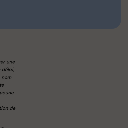
er une
 délai,
e nom
te
Aucune
tion de