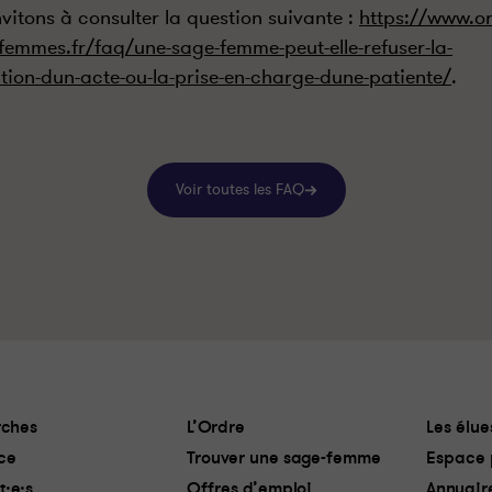
nvitons à consulter la question suivante :
https://www.or
femmes.fr/faq/une-sage-femme-peut-elle-refuser-la-
ation-dun-acte-ou-la-prise-en-charge-dune-patiente/
.
Voir toutes les FAQ
ches
L’Ordre
Les élue
ce
Trouver une sage-femme
Espace 
t·e·s
Offres d’emploi
Annuair