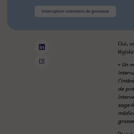
Interruption volontaire de grossesse
Oui, u
E
législ
x
i
E
«
Un m
s
x
interr
t
i
l’inté
e
s
de pra
-
t
t
interv
e
-
-
sage-f
i
t
médica
l
-
grosse
u
i
n
l