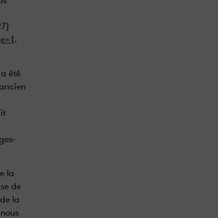
us
27)
ge=1
.
 a été
’ancien
it
ges-
e la
use de
de la
 nous