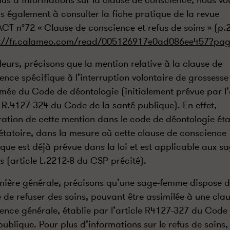
lus d’informations sur la clause de conscience, nous vo
ns également à consulter la fiche pratique de la revue
T n°72 « Clause de conscience et refus de soins » (p.
s://fr.calameo.com/read/005126917e0ad086ee457?pa
lleurs, précisons que la mention relative à la clause de
ence spécifique à l’interruption volontaire de grossesse
mée du Code de déontologie (initialement prévue par l
e R.4127-324 du Code de la santé publique). En effet,
gration de cette mention dans le code de déontologie éta
étatoire, dans la mesure où cette clause de conscience
ique est déjà prévue dans la loi et est applicable aux sa
 (article L.2212-8 du CSP précité).
ière générale, précisons qu’une sage-femme dispose d
é de refuser des soins, pouvant être assimilée à une cla
ence générale, établie par l’article R4127-327 du Code 
publique. Pour plus d’informations sur le refus de soins,