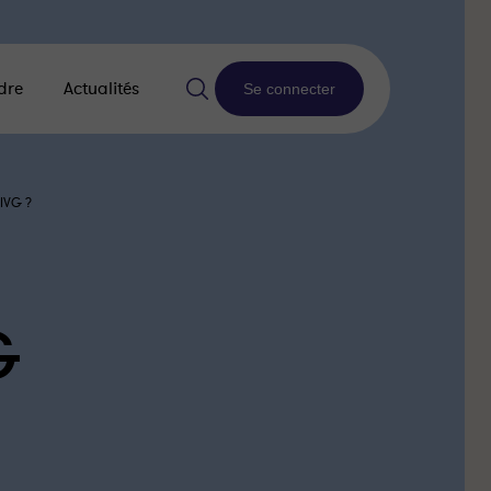
dre
Actualités
Se connecter
IVG ?
G