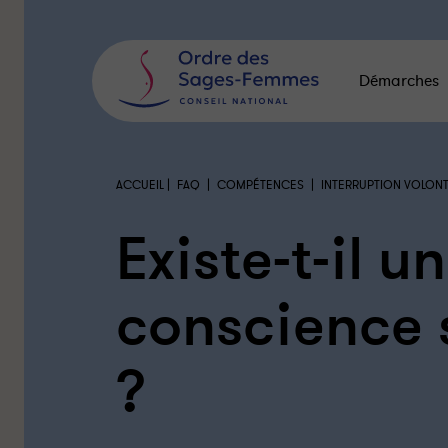
Panneau
de
gestion
des
Démarches
cookies
|
|
|
ACCUEIL
FAQ
COMPÉTENCES
INTERRUPTION VOLON
Existe-t-il u
conscience s
?