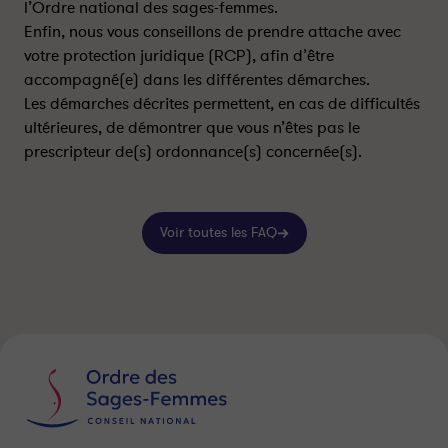
l’Ordre national des sages-femmes.
d
d
Enfin, nous vous conseillons de prendre attache avec
o
o
votre protection juridique (RCP), afin d’être
i
i
accompagné(e) dans les différentes démarches.
t
t
Les démarches décrites permettent, en cas de difficultés
a
a
ultérieures, de démontrer que vous n’êtes pas le
g
g
i
i
prescripteur de(s) ordonnance(s) concernée(s).
r
r
e
e
n
n
Voir toutes les FAQ
c
c
a
a
s
s
d
d
e
e
v
v
o
o
l
l
d
d
’
’