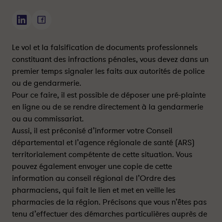
C
C
o
o
m
m
Le vol et la falsification de documents professionnels
m
m
constituant des infractions pénales, vous devez dans un
e
e
premier temps signaler les faits aux autorités de police
n
n
ou de gendarmerie.
t
t
Pour ce faire, il est possible de déposer une pré-plainte
l
l
en ligne ou de se rendre directement à la gendarmerie
a
a
ou au commissariat.
s
s
Aussi, il est préconisé d’informer votre Conseil
a
a
départemental et l’agence régionale de santé (ARS)
g
g
territorialement compétente de cette situation. Vous
e
e
-
-
pouvez également envoyer une copie de cette
f
f
information au conseil régional de l’Ordre des
e
e
pharmaciens, qui fait le lien et met en veille les
m
m
pharmacies de la région. Précisons que vous n’êtes pas
m
m
tenu d’effectuer des démarches particulières auprès de
e
e