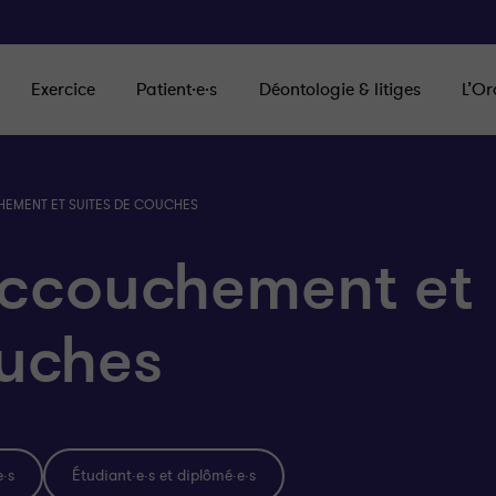
Exercice
Patient·e·s
Déontologie & litiges
L’Or
EMENT ET SUITES DE COUCHES
accouchement et
ouches
e·s
Étudiant·e·s et diplômé·e·s