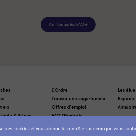
Voir toutes les FAQ
ches
L’Ordre
Les élue
ce
Trouver une sage-femme
Espace 
t·e·s
Offres d’emploi
Annuair
logie & litiges
FAQ Générale
lise des cookies et vous donne le contrôle sur ceux que vous souha