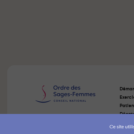
Démar
Exerci
Patien
Déonto
Nous Contacter
Ce site uti