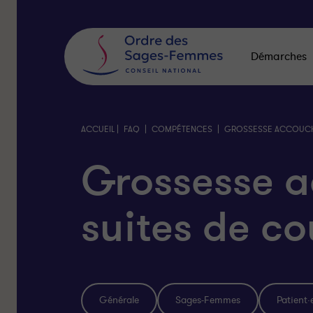
Panneau
de
gestion
des
Démarches
cookies
|
|
|
ACCUEIL
FAQ
COMPÉTENCES
GROSSESSE ACCOUCH
Grossesse 
suites de c
Générale
Sages-Femmes
Patient·