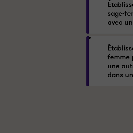
Établis
sage-fe
avec un
Établis
femme p
une autr
dans un