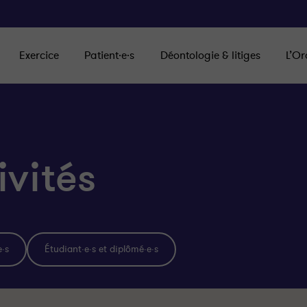
Exercice
Patient·e·s
Déontologie & litiges
L’Or
ivités
e·s
Étudiant·e·s et diplômé·e·s