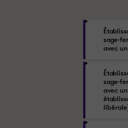
Établis
sage-fe
avec un
Établis
sage-fe
avec un
établiss
libérale